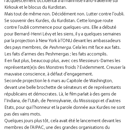
l’acquiescement occidental à la mainmise irano-irakienne sur
Kirkouk et le blocus du Kurdistan.
Mais tout de même non. Décidément non. Lutter contre l’oubli.
Se souvenir des Kurdes, du Kurdistan. Cette longue route
contre l’oubli commence pour quelques-uns. Elle a débuté
pour Bernard-Henri Lévy et les siens, il y a quelques semaines
par la projection à New York à l’ONU devant les ambassadeurs
des pays membres, de
Peshmerga
. Cela les mit face aux faits.
Les faits d’armes des Peshmergas ; les faits accomplis.
Il en faut plus, beaucoup plus, avec ces Messieurs-Dames les
représentant(e)s des Monstres froids ? Evidemment. Creuser la
mauvaise conscience, à défaut d’engagement.
Seconde projection le 6 mars au Capitole de Washington,
devant une belle brochette de sénateurs et de représentants
républicains et démocrates. Là, le film parlait à des gens de
l’Indiana, de l’Utah, de Pennsylvanie, du Mississippi et d’autres
Etats, pour qui l’honneur et la parole donnée aux Kurdes ne sont
pas des vains mots.
Quelques jours plus tôt, cela avait été le lancement devant les
membres de l’AIPAC, une des grandes organisations du