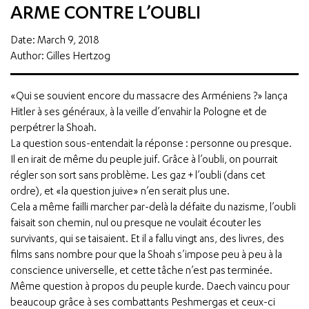
ARME CONTRE L’OUBLI
Date: March 9, 2018
Author: Gilles Hertzog
«Qui se souvient encore du massacre des Arméniens ?» lança
Hitler à ses généraux, à la veille d’envahir la Pologne et de
perpétrer la Shoah.
La question sous-entendait la réponse : personne ou presque.
Il en irait de même du peuple juif. Grâce à l’oubli, on pourrait
régler son sort sans problème. Les gaz + l’oubli (dans cet
ordre), et «la question juive» n’en serait plus une.
Cela a même failli marcher par-delà la défaite du nazisme, l’oubli
faisait son chemin, nul ou presque ne voulait écouter les
survivants, qui se taisaient. Et il a fallu vingt ans, des livres, des
films sans nombre pour que la Shoah s’impose peu à peu à la
conscience universelle, et cette tâche n’est pas terminée.
Même question à propos du peuple kurde. Daech vaincu pour
beaucoup grâce à ses combattants Peshmergas et ceux-ci