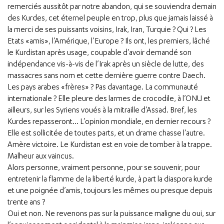
remerciés aussitôt par notre abandon, qui se souviendra demain
des Kurdes, cet éternel peuple en trop, plus que jamais laissé à
la merci de ses puissants voisins, Irak, Iran, Turquie ? Qui ? Les
Etats «amis», l’Amérique, l’Europe ? Ils ont, les premiers, lâché
le Kurdistan après usage, coupable d’avoir demandé son
indépendance vis-à-vis de l’Irak après un siècle de lutte, des
massacres sans nom et cette dernière guerre contre Daech.
Les pays arabes «frères» ? Pas davantage. La communauté
internationale ? Elle pleure des larmes de crocodile, à l’ONU et
ailleurs, sur les Syriens voués à la mitraille d’Assad. Bref, les
Kurdes repasseront… L’opinion mondiale, en dernier recours ?
Elle est sollicitée de toutes parts, et un drame chasse l’autre.
Amère victoire. Le Kurdistan est en voie de tomber à la trappe.
Malheur aux vaincus.
Alors personne, vraiment personne, pour se souvenir, pour
entretenir la flamme de la liberté kurde, à part la diaspora kurde
et une poignée d’amis, toujours les mêmes ou presque depuis
trente ans ?
Oui et non. Ne revenons pas sur la puissance maligne du oui, sur