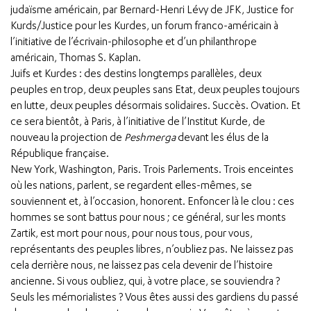
judaïsme américain, par Bernard-Henri Lévy de JFK, Justice for
Kurds/Justice pour les Kurdes, un forum franco-américain à
l’initiative de l’écrivain-philosophe et d’un philanthrope
américain, Thomas S. Kaplan.
Juifs et Kurdes : des destins longtemps parallèles, deux
peuples en trop, deux peuples sans Etat, deux peuples toujours
en lutte, deux peuples désormais solidaires. Succès. Ovation. Et
ce sera bientôt, à Paris, à l’initiative de l’Institut Kurde, de
nouveau la projection de
Peshmerga
devant les élus de la
République française.
New York, Washington, Paris. Trois Parlements. Trois enceintes
où les nations, parlent, se regardent elles-mêmes, se
souviennent et, à l’occasion, honorent. Enfoncer là le clou : ces
hommes se sont battus pour nous ; ce général, sur les monts
Zartik, est mort pour nous, pour nous tous, pour vous,
représentants des peuples libres, n’oubliez pas. Ne laissez pas
cela derrière nous, ne laissez pas cela devenir de l’histoire
ancienne. Si vous oubliez, qui, à votre place, se souviendra ?
Seuls les mémorialistes ? Vous êtes aussi des gardiens du passé