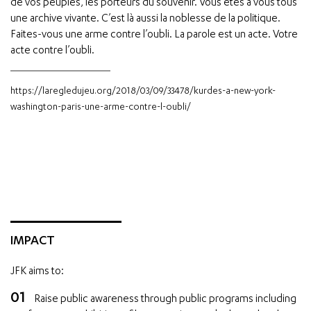
de vos peuples, les porteurs du souvenir. Vous êtes à vous tous
une archive vivante. C’est là aussi la noblesse de la politique.
Faites-vous une arme contre l’oubli. La parole est un acte. Votre
acte contre l’oubli.
https://laregledujeu.org/2018/03/09/33478/kurdes-a-new-york-
washington-paris-une-arme-contre-l-oubli/
IMPACT
JFK aims to:
Raise public awareness through public programs including